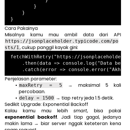
        }

    }

Cara Pakainya
Misalnya kamu mau ambil data dari API
https://jsonplaceholder.typicode.com/po
, cukup panggil kayak gini:
sts/1
fetchWithRetry("https://jsonplaceholder.t
    .then(data => console.log("Data berha
Penjelasan parameter:
→ maksimal 5 kali
maxRetry = 5
percobaan.
→ tiap retry jeda 1.5 detik.
delay = 1500
Sedikit Upgrade: Exponential Backoff
Kalau kamu mau lebih
smart
, bisa pakai
exponential backoff
. Jadi tiap gagal, jedanya
makin lama → biar server nggak keteteran kena
spam request.