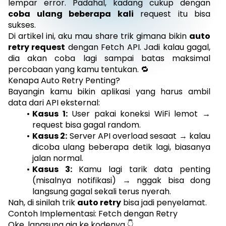
lempar error. Padahal, kadang cukup dengan
coba ulang beberapa kali
request itu bisa
sukses.
Di artikel ini, aku mau share trik gimana bikin
auto
retry request
dengan Fetch API. Jadi kalau gagal,
dia akan coba lagi sampai batas maksimal
percobaan yang kamu tentukan. 🔁
Kenapa Auto Retry Penting?
Bayangin kamu bikin aplikasi yang harus ambil
data dari API eksternal:
Kasus 1:
User pakai koneksi WiFi lemot →
request bisa gagal random.
Kasus 2:
Server API overload sesaat → kalau
dicoba ulang beberapa detik lagi, biasanya
jalan normal.
Kasus 3:
Kamu lagi tarik data penting
(misalnya notifikasi) → nggak bisa dong
langsung gagal sekali terus nyerah.
Nah, di sinilah trik
auto retry
bisa jadi penyelamat.
Contoh Implementasi: Fetch dengan Retry
Oke, langsung aja ke kodenya 👇