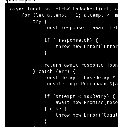
async function fetchWithBackoff(url, opti
    for (let attempt = 1; attempt <= maxR
        try {

            const response = await fetch(
            if (!response.ok) {

                throw new Error(`Error: $
            }

            return await response.json();

        } catch (err) {

            const delay = baseDelay * Mat
            console.log(`Percobaan ${atte
            if (attempt < maxRetry) {

                await new Promise(resolve
            } else {

                throw new Error(`Gagal to
            }
