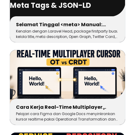
Selamat Tinggal <meta> Manual:
Laravel Head, Package First-Party
Kenalan dengan Laravel Head, package firstparty buat
untuk Meta Tags & JSON-LD
kelola title, meta description, Open Graph, Twitter Card,
sampai JSONLD schema dalam satu API fluent di Blade,
Livewire, dan Inertia
Cara Kerja Real-Time Multiplayer
Cursor di Figma dan Google Docs (OT
Pelajari cara Figma dan Google Docs menyinkronkan
vs CRDT)
kursor realtime pakai Operational Transformation dan
CRDT, lengkap analogi mudah plus contoh kode
WebSocket yang bisa langsung kamu coba.