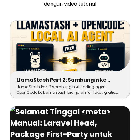
dengan video tutorial
LlamaStash Part 2: Sambungin ke
OpenCode, AI Coding Agent Lokal,
LlamaStash Part 2 sambungin AI coding agent
Gratis, Unlimited Token
OpenCode ke LlamaStash biar jalan full lokal, gratis,
dan unlimited token tanpa biaya API perrequest.
Lengkap dengan config dan troubleshooting.