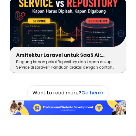
Arsitektur Laravel untuk SaaS AI:
Service vs Repository: Kapan Pisah,
Bingung kapan pakai Repository dan kapan cukup
Kapan Gabung (Part 3)
Service di Laravel? Panduan praktis dengan contoh
kode nyata untuk arsitektur SaaS AI. Part 3 dari series.
Want to read more?
Go here