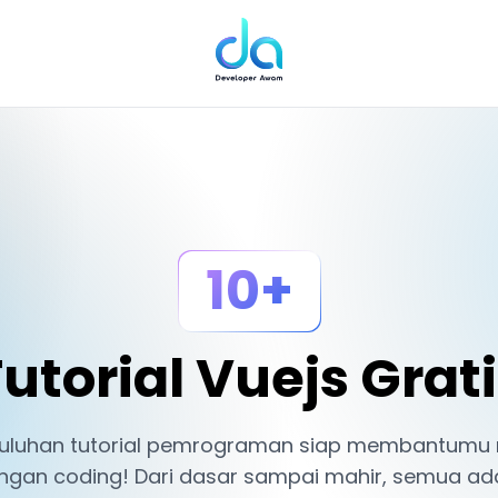
10+
utorial Vuejs Grat
 Puluhan tutorial pemrograman siap membantumu
ngan coding! Dari dasar sampai mahir, semua ada d