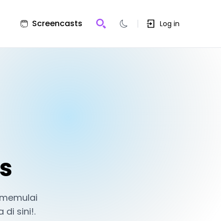
Screencasts
Log in
is
 memulai
i sini!.